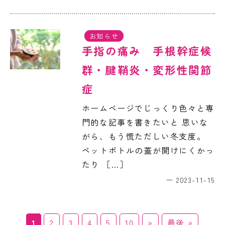
お知らせ
手指の痛み 手根幹症候
群・腱鞘炎・変形性関節
症
ホームページでじっくり色々と専
門的な記事を書きたいと 思いな
がら、もう慌ただしい冬支度。
ペットボトルの蓋が開けにくかっ
たり ［…］
2023-11-15
1
2
3
4
5
10
»
最後 »