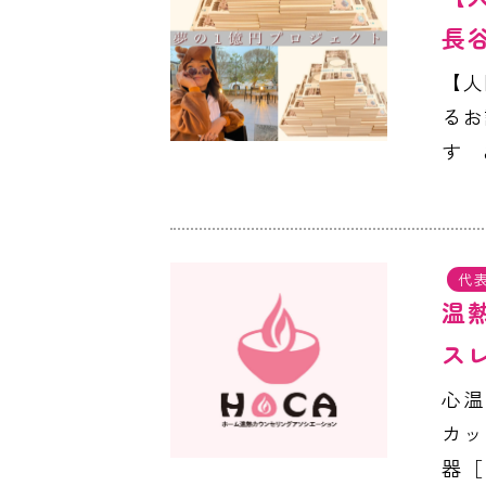
長
【人
るお
す 
代
温
ス
心温
カッ
器［