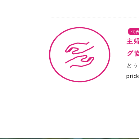
代
主
グ
どう
pri