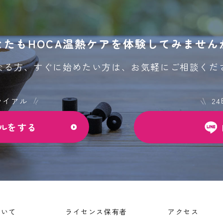
なたもHOCA温熱ケアを
体験してみません
なる方、すぐに始めたい方は、
お気軽にご相談くだ
ライアル
2
ルをする
ついて
ライセンス保有者
アクセス