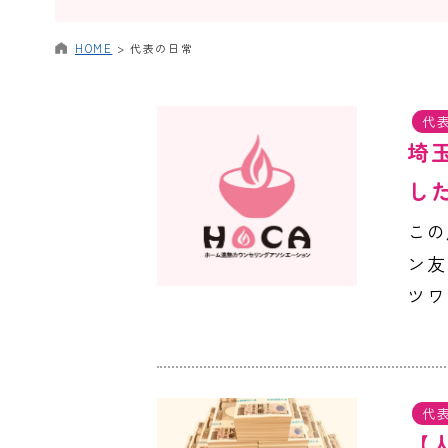
HOME
>
代表の日常
代
埼
し
この
ン友
ツワ
代
【