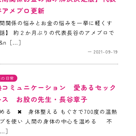
谷アメブロ更新
間関係の悩みとお金の悩みを一挙に軽くす
話】 約２か月ぶりの代表長谷のアメブロで
&n［…］
2021-09-19
表の日常
熱コミュニケーション 愛あるセック
レス お股の先生・長谷章子
める ✖︎ 身体整える もぐさで700度の温熱
プを使い 人間の身体の中心を温める 不
…］