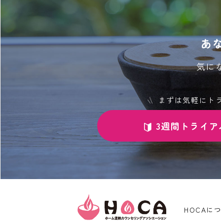
あ
気に
まずは気軽にト
3週間トライア
HOCAに