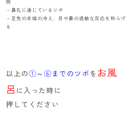
側
－鼻孔に通じているツボ
－足先の末端の冷え、目や鼻の過敏な反応を和らげ
る
お風
以上の
①～⑥までのツボ
を
呂
に入った時に
押してください