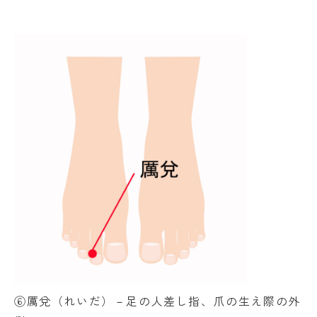
⑥厲兌（れいだ）－足の人差し指、爪の生え際の外