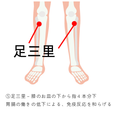
⑤足三里－膝のお皿の下から指４本分下
胃腸の働きの低下による、免疫反応を和らげる