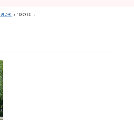
夫婦の形
>
1692866_s