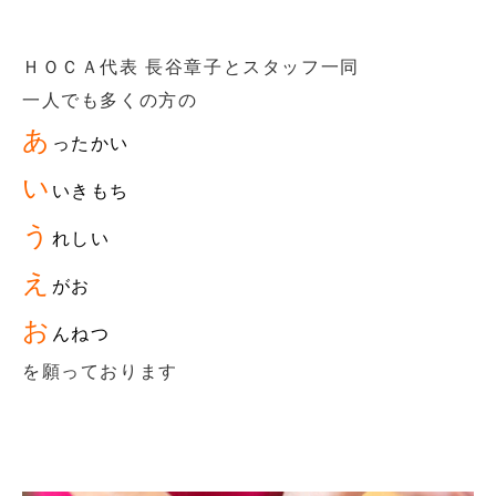
ＨＯＣＡ代表 長谷章子
とスタッフ一同
一人でも多くの方の
あ
ったかい
い
いきもち
う
れしい
え
がお
お
んねつ
を願っております