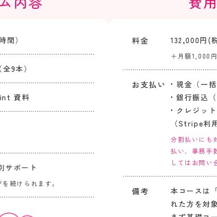
ム内容
費
料金
時間）
132,000円(
＋月額1,00
（全9本）
お支払い
• 現金（一
nt 資料
• 銀行振込
• クレジッ
（Stripe利
」
分割払いにも対
払い、事務手
してはお問い
個別サポート
びを続けられます。
備考
本コースは
れた方を対
まず基礎コ