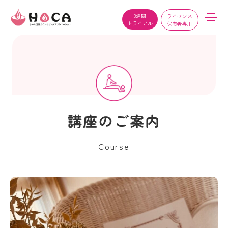
3週間
ライセンス
トライアル
保有者専用
講座のご案内
Course